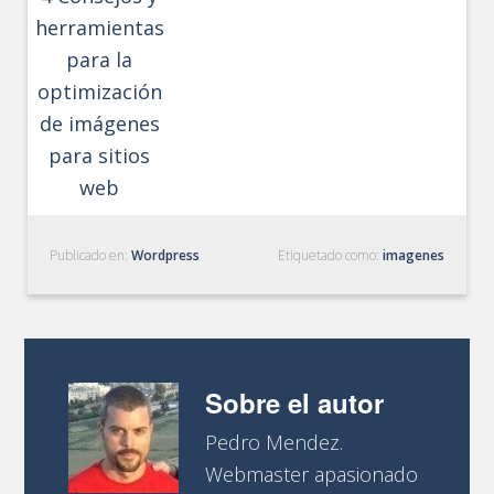
herramientas
para la
optimización
de imágenes
para sitios
web
Publicado en:
Wordpress
Etiquetado como:
imagenes
Sobre el autor
Pedro Mendez.
Webmaster apasionado